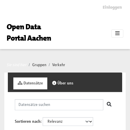
Skip to main content
Einloggen
Open Data
Portal Aachen
Sie sind hier
Gruppen
Verkehr
Datensätze
Über uns
Sortieren nach