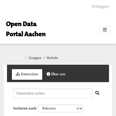
Skip to main content
Einloggen
Open Data
Portal Aachen
Sie sind hier
Gruppen
Verkehr
Datensätze
Über uns
Sortieren nach