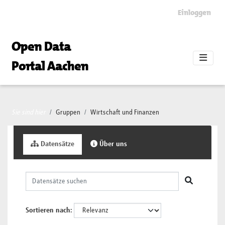
Skip to main content
Einloggen
Open Data
Portal Aachen
Sie sind hier
Gruppen
Wirtschaft und Finanzen
Datensätze
Über uns
Sortieren nach