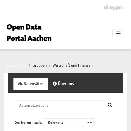
Skip to main content
Einloggen
Open Data
Portal Aachen
Sie sind hier
Gruppen
Wirtschaft und Finanzen
Datensätze
Über uns
Sortieren nach