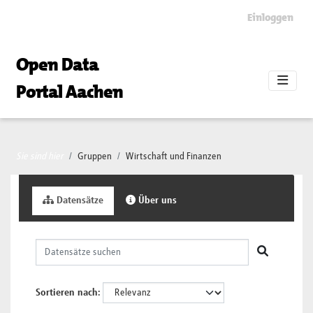
Skip to main content
Einloggen
Open Data
Portal Aachen
Sie sind hier
Gruppen
Wirtschaft und Finanzen
Datensätze
Über uns
Sortieren nach