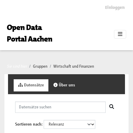
Skip to main content
Einloggen
Open Data
Portal Aachen
Sie sind hier
Gruppen
Wirtschaft und Finanzen
Datensätze
Über uns
Sortieren nach