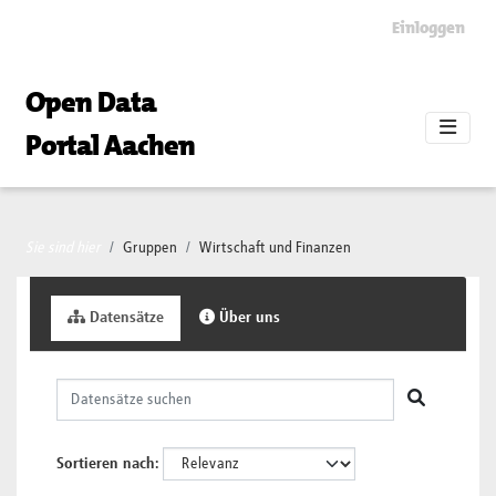
Skip to main content
Einloggen
Open Data
Portal Aachen
Sie sind hier
Gruppen
Wirtschaft und Finanzen
Datensätze
Über uns
Sortieren nach