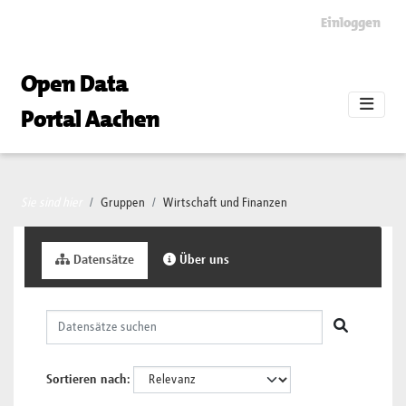
Skip to main content
Einloggen
Open Data
Portal Aachen
Sie sind hier
Gruppen
Wirtschaft und Finanzen
Datensätze
Über uns
Sortieren nach