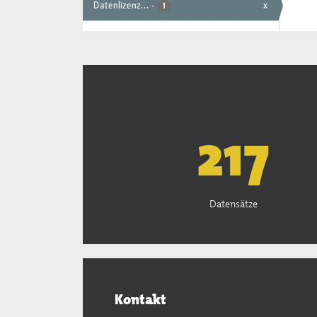
Datenlizenz...
-
x
1
221
Datensätze
Kontakt