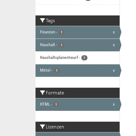
Tags
Finanzen
-
x
1
Haushalt
-
x
1
Haushaltsplanentwurf
-
1
Mittel
-
x
1
Formate
HTML
-
x
1
Lizenzen