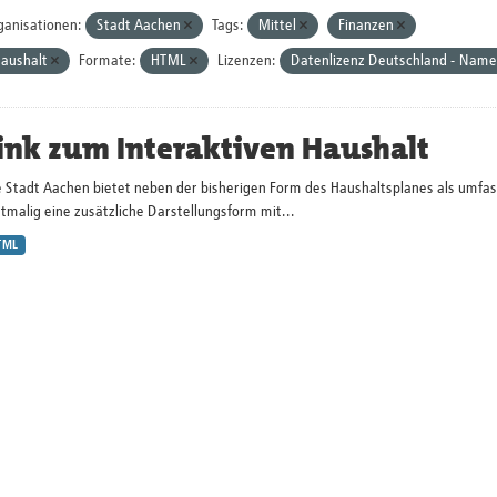
ganisationen:
Stadt Aachen
Tags:
Mittel
Finanzen
aushalt
Formate:
HTML
Lizenzen:
Datenlizenz Deutschland - Name
ink zum Interaktiven Haushalt
e Stadt Aachen bietet neben der bisherigen Form des Haushaltsplanes als umf
tmalig eine zusätzliche Darstellungsform mit...
TML