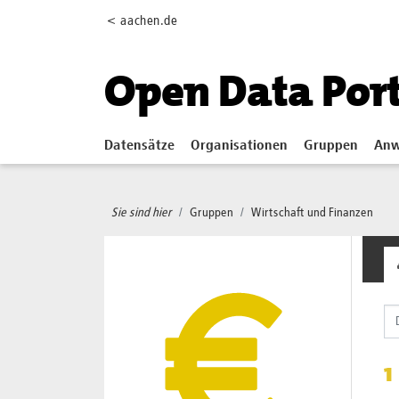
Skip to main content
< aachen.de
Open Data Por
Datensätze
Organisationen
Gruppen
Anw
Sie sind hier
Gruppen
Wirtschaft und Finanzen
1