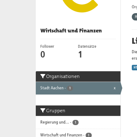
Or
H
Wirtschaft und Finanzen
L
Follower
Datensätze
Di
0
1
ers
H
Organisationen
Stadt Aachen
-
x
1
Gruppen
Regierung und...
-
1
Wirtschaft und Finanzen
-
1