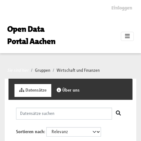
Skip to main content
Einloggen
Open Data
Portal Aachen
Sie sind hier
Gruppen
Wirtschaft und Finanzen
Datensätze
Über uns
Sortieren nach