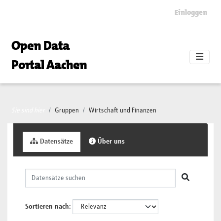
Skip to main content
Einloggen
Open Data
Portal Aachen
Sie sind hier
Gruppen
Wirtschaft und Finanzen
Datensätze
Über uns
Sortieren nach