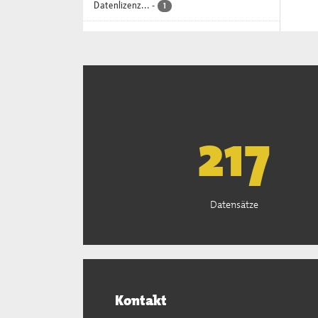
Datenlizenz...
-
1
221
Datensätze
Kontakt