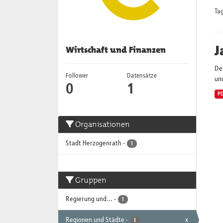
Tag
J
Wirtschaft und Finanzen
De
Follower
Datensätze
und
0
1
P
Organisationen
Stadt Herzogenrath
-
1
Gruppen
Regierung und...
-
1
Regionen und Städte
-
x
1