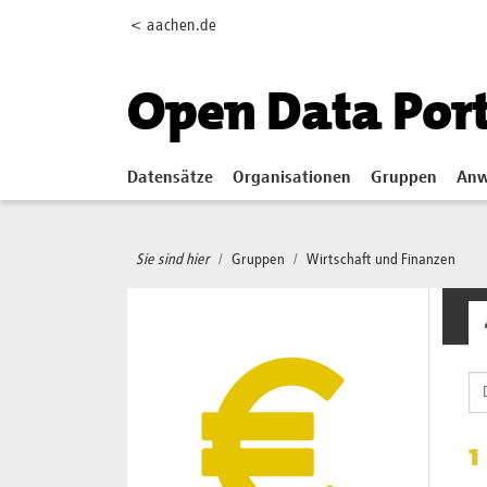
Skip to main content
< aachen.de
Open Data Por
Datensätze
Organisationen
Gruppen
Anw
Sie sind hier
Gruppen
Wirtschaft und Finanzen
1