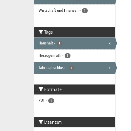
Wirtschaft und Finanzen
-
1
Tags
Haushalt
-
x
1
Herzogenrath
-
1
Jahresabschluss
-
x
1
Formate
PDF
-
1
Lizenzen