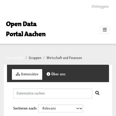
Skip to main content
Einloggen
Open Data
Portal Aachen
Sie sind hier
Gruppen
Wirtschaft und Finanzen
Datensätze
Über uns
Sortieren nach