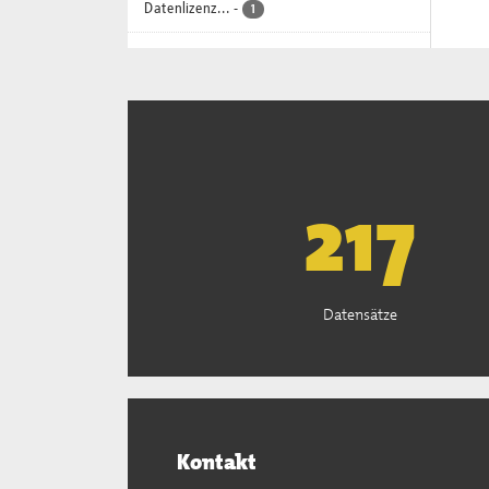
Datenlizenz...
-
1
221
Datensätze
Kontakt