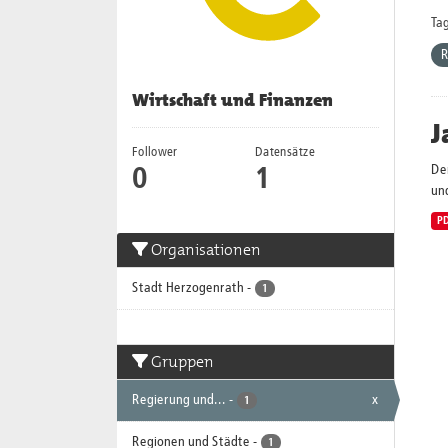
Tag
R
Wirtschaft und Finanzen
J
Follower
Datensätze
De
0
1
und
P
Organisationen
Stadt Herzogenrath
-
1
Gruppen
Regierung und...
-
x
1
Regionen und Städte
-
1