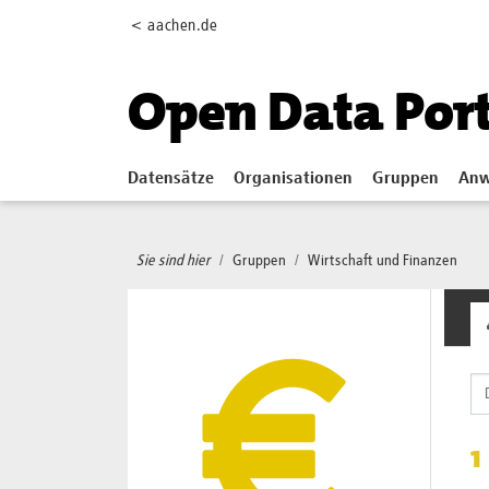
Skip to main content
< aachen.de
Open Data Por
Datensätze
Organisationen
Gruppen
Anw
Sie sind hier
Gruppen
Wirtschaft und Finanzen
1