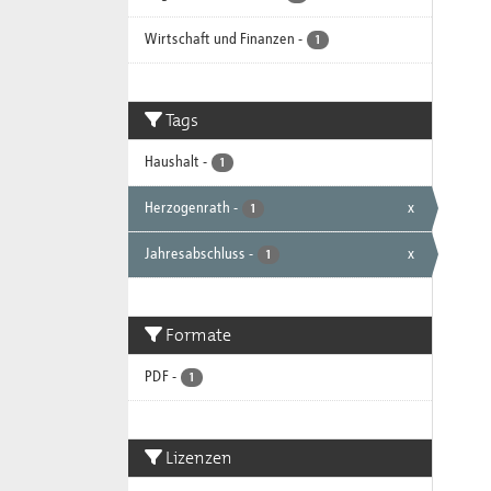
Wirtschaft und Finanzen
-
1
Tags
Haushalt
-
1
Herzogenrath
-
x
1
Jahresabschluss
-
x
1
Formate
PDF
-
1
Lizenzen