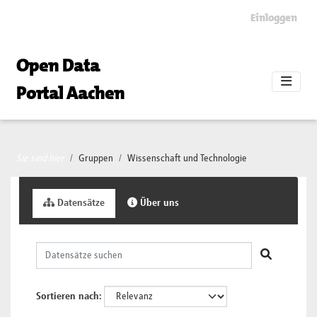
Skip to main content
Einloggen
Open Data
Portal Aachen
Sie sind hier
Gruppen
Wissenschaft und Technologie
Datensätze
Über uns
Sortieren nach