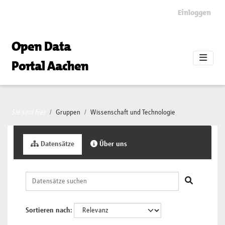
Skip to main content
Einloggen
Open Data
Portal Aachen
Sie sind hier
Gruppen
Wissenschaft und Technologie
Datensätze
Über uns
Sortieren nach