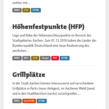
seither mit...
WMS
CSV
HTML
Höhenfestpunkte (HFP)
Lage und Höhe der Höhenanschlusspunkte im Bereich des
Stadtgebietes Aachen. Zum 01.12.2016 haben die Länder der
Bundesrepublik Deutschland eine neue Realisierung des
amtlichen...
WMS
WFS
CSV
Shape
PDF
HTML
Grillplätze
In der Stadt Aachen können Interessierte auf verschiedene
Grillplätze in Parks (neun Anlagen), im Aachener Wald (zwei)
und in den Stadtbezirken (sechs) zurückgreifen....
WMS
GeoJSON
HTML