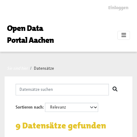
Skip to main content
Einloggen
Open Data
Portal Aachen
Sie sind hier
Datensätze
Sortieren nach
9 Datensätze gefunden