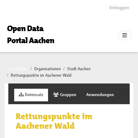
Skip to main content
Einloggen
Open Data
Portal Aachen
Sie sind hier
Organisationen
Stadt Aachen
Rettungspunkte im Aachener Wald
Datensatz
Gruppen
Anwendungen
Rettungspunkte im
Aachener Wald