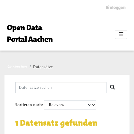
Skip to main content
Einloggen
Open Data
Portal Aachen
Sie sind hier
Datensätze
Sortieren nach
1 Datensatz gefunden