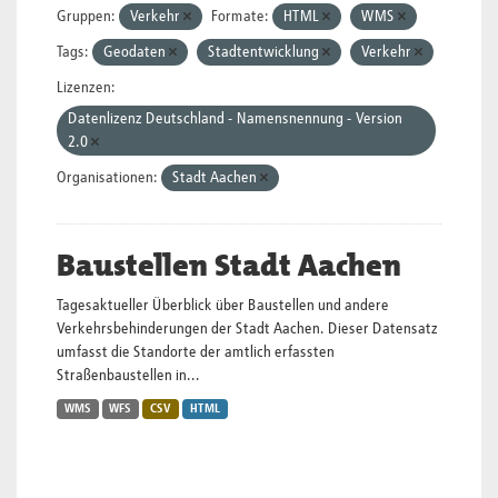
Gruppen:
Verkehr
Formate:
HTML
WMS
Tags:
Geodaten
Stadtentwicklung
Verkehr
Lizenzen:
Datenlizenz Deutschland - Namensnennung - Version
2.0
Organisationen:
Stadt Aachen
Baustellen Stadt Aachen
Tagesaktueller Überblick über Baustellen und andere
Verkehrsbehinderungen der Stadt Aachen. Dieser Datensatz
umfasst die Standorte der amtlich erfassten
Straßenbaustellen in...
WMS
WFS
CSV
HTML