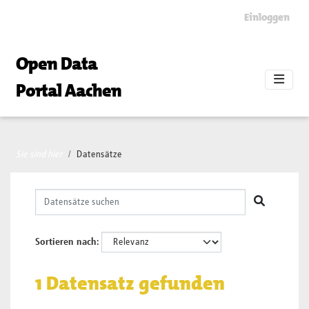
Skip to main content
Einloggen
Open Data
Portal Aachen
Sie sind hier
Datensätze
Sortieren nach
1 Datensatz gefunden