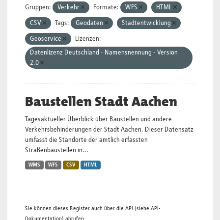
Gruppen:
Verkehr
Formate:
WFS
HTML
CSV
Tags:
Geodaten
Stadtentwicklung
Geoservice
Lizenzen:
Datenlizenz Deutschland - Namensnennung - Version
2.0
Baustellen Stadt Aachen
Tagesaktueller Überblick über Baustellen und andere
Verkehrsbehinderungen der Stadt Aachen. Dieser Datensatz
umfasst die Standorte der amtlich erfassten
Straßenbaustellen in...
WMS
WFS
CSV
HTML
Sie können dieses Register auch über die
API
(siehe
API-
Dokumentation
) abrufen.