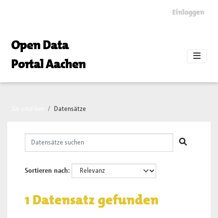
Skip to main content
Einloggen
Open Data
Portal Aachen
Sie sind hier
Datensätze
Sortieren nach
1 Datensatz gefunden