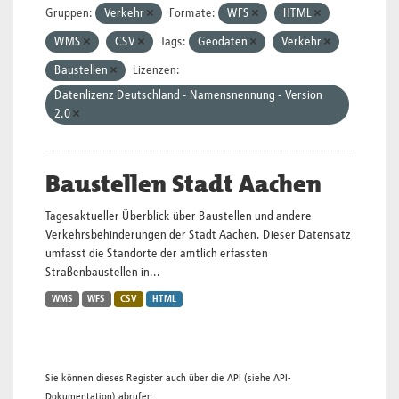
Gruppen:
Verkehr
Formate:
WFS
HTML
WMS
CSV
Tags:
Geodaten
Verkehr
Baustellen
Lizenzen:
Datenlizenz Deutschland - Namensnennung - Version
2.0
Baustellen Stadt Aachen
Tagesaktueller Überblick über Baustellen und andere
Verkehrsbehinderungen der Stadt Aachen. Dieser Datensatz
umfasst die Standorte der amtlich erfassten
Straßenbaustellen in...
WMS
WFS
CSV
HTML
Sie können dieses Register auch über die
API
(siehe
API-
Dokumentation
) abrufen.