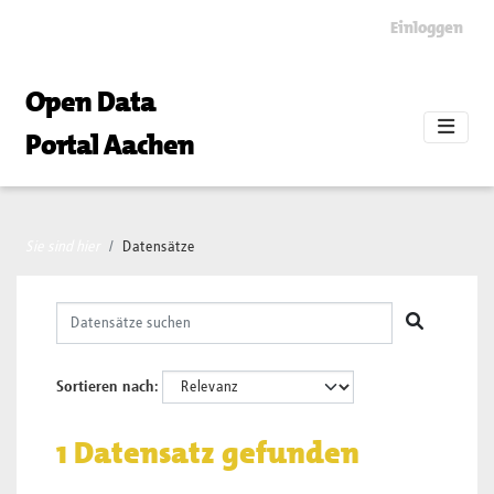
Skip to main content
Einloggen
Open Data
Portal Aachen
Sie sind hier
Datensätze
Sortieren nach
1 Datensatz gefunden