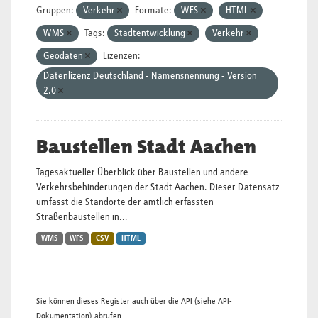
Gruppen:
Verkehr
Formate:
WFS
HTML
WMS
Tags:
Stadtentwicklung
Verkehr
Geodaten
Lizenzen:
Datenlizenz Deutschland - Namensnennung - Version
2.0
Baustellen Stadt Aachen
Tagesaktueller Überblick über Baustellen und andere
Verkehrsbehinderungen der Stadt Aachen. Dieser Datensatz
umfasst die Standorte der amtlich erfassten
Straßenbaustellen in...
WMS
WFS
CSV
HTML
Sie können dieses Register auch über die
API
(siehe
API-
Dokumentation
) abrufen.