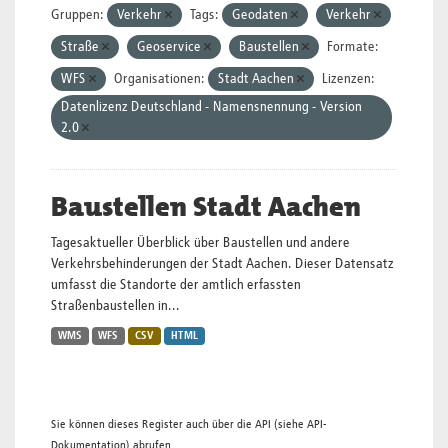
Gruppen:
Verkehr
Tags:
Geodaten
Verkehr
Straße
Geoservice
Baustellen
Formate:
WFS
Organisationen:
Stadt Aachen
Lizenzen:
Datenlizenz Deutschland - Namensnennung - Version
2.0
Baustellen Stadt Aachen
Tagesaktueller Überblick über Baustellen und andere
Verkehrsbehinderungen der Stadt Aachen. Dieser Datensatz
umfasst die Standorte der amtlich erfassten
Straßenbaustellen in...
WMS
WFS
CSV
HTML
Sie können dieses Register auch über die
API
(siehe
API-
Dokumentation
) abrufen.