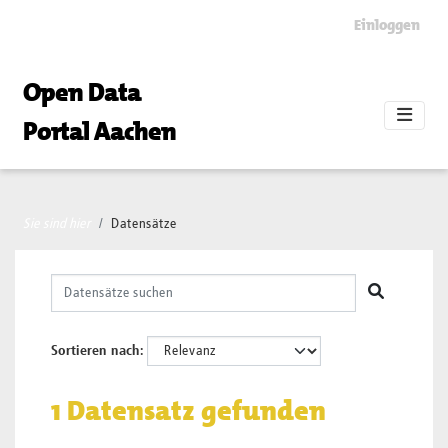
Skip to main content
Einloggen
Open Data
Portal Aachen
Sie sind hier
Datensätze
Sortieren nach
1 Datensatz gefunden