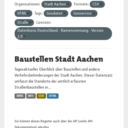
Organisationen:
Stadt Aachen
Formate:
CSV
HTML
Tags:
Geodaten
Geoservice
Straße
Lizenzen:
Datenlizenz Deutschland - Namensnennung - Version
2.0
Baustellen Stadt Aachen
Tagesaktueller Überblick über Baustellen und andere
Verkehrsbehinderungen der Stadt Aachen. Dieser Datensatz
umfasst die Standorte der amtlich erfassten
Straßenbaustellen in...
WMS
WFS
CSV
HTML
Sie können dieses Register auch über die
API
(siehe
API-
Dokumentation
) abrufen.