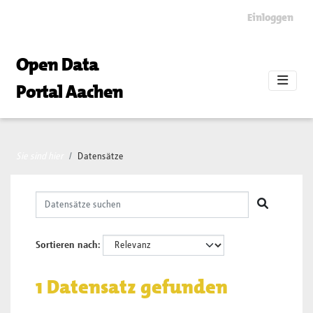
Skip to main content
Einloggen
Open Data
Portal Aachen
Sie sind hier
Datensätze
Sortieren nach
1 Datensatz gefunden