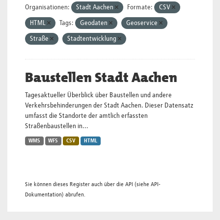
Organisationen:
Stadt Aachen
Formate:
CSV
HTML
Tags:
Geodaten
Geoservice
Straße
Stadtentwicklung
Baustellen Stadt Aachen
Tagesaktueller Überblick über Baustellen und andere
Verkehrsbehinderungen der Stadt Aachen. Dieser Datensatz
umfasst die Standorte der amtlich erfassten
Straßenbaustellen in...
WMS
WFS
CSV
HTML
Sie können dieses Register auch über die
API
(siehe
API-
Dokumentation
) abrufen.