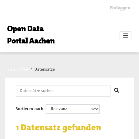
Skip to main content
Einloggen
Open Data
Portal Aachen
Sie sind hier
Datensätze
Sortieren nach
1 Datensatz gefunden