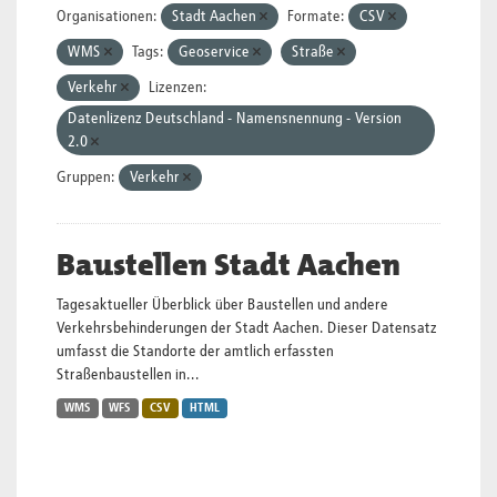
Organisationen:
Stadt Aachen
Formate:
CSV
WMS
Tags:
Geoservice
Straße
Verkehr
Lizenzen:
Datenlizenz Deutschland - Namensnennung - Version
2.0
Gruppen:
Verkehr
Baustellen Stadt Aachen
Tagesaktueller Überblick über Baustellen und andere
Verkehrsbehinderungen der Stadt Aachen. Dieser Datensatz
umfasst die Standorte der amtlich erfassten
Straßenbaustellen in...
WMS
WFS
CSV
HTML