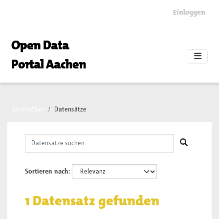
Skip to main content
Einloggen
Open Data
Portal Aachen
Sie sind hier
Datensätze
Sortieren nach
1 Datensatz gefunden