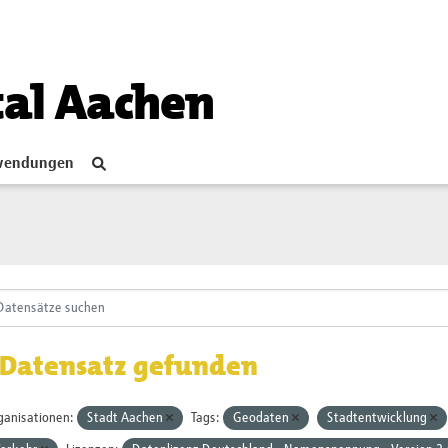
tal Aachen
endungen
 Datensatz gefunden
ganisationen:
Stadt Aachen
Tags:
Geodaten
Stadtentwicklung