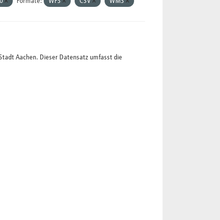
.0
Formate:
WFS
CSV
WMS
Stadt Aachen. Dieser Datensatz umfasst die