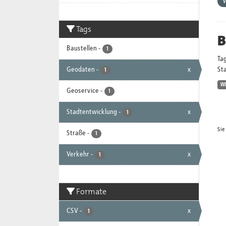
V
Tags
B
Baustellen
-
1
Ta
Geodaten
-
x
Sta
1
W
Geoservice
-
1
Stadtentwicklung
-
x
1
Sie
Straße
-
1
Verkehr
-
x
1
Formate
CSV
-
x
1