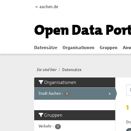
Skip to main content
< aachen.de
Open Data Por
Datensätze
Organisationen
Gruppen
Anw
Sie sind hier
Datensätze
Organisationen
Stadt Aachen
-
x
1
1
Gruppen
Or
Verkehr
-
1