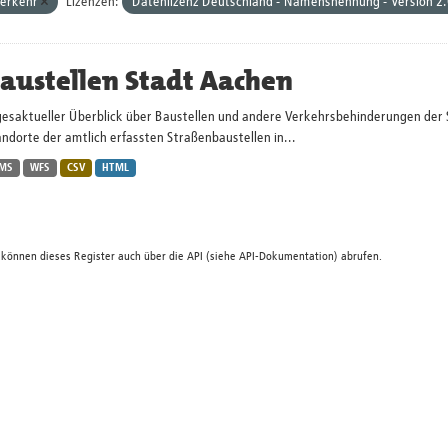
erkehr
Lizenzen:
Datenlizenz Deutschland - Namensnennung - Version 2
austellen Stadt Aachen
gesaktueller Überblick über Baustellen und andere Verkehrsbehinderungen der 
ndorte der amtlich erfassten Straßenbaustellen in...
MS
WFS
CSV
HTML
 können dieses Register auch über die
API
(siehe
API-Dokumentation
) abrufen.