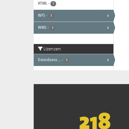
HTML
-
1
WFS
-
x
1
WMS
-
x
1
Lizenzen
Datenlizenz...
-
x
1
221