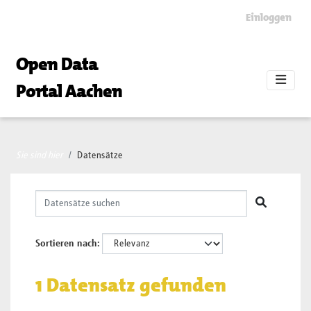
Skip to main content
Einloggen
Open Data
Portal Aachen
Sie sind hier
Datensätze
Sortieren nach
1 Datensatz gefunden