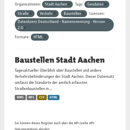
Organisationen:
Stadt Aachen
Tags:
Geodaten
Straße
Verkehr
Baustellen
Lizenzen:
Datenlizenz Deutschland - Namensnennung - Version
2.0
Formate:
HTML
Baustellen Stadt Aachen
Tagesaktueller Überblick über Baustellen und andere
Verkehrsbehinderungen der Stadt Aachen. Dieser Datensatz
umfasst die Standorte der amtlich erfassten
Straßenbaustellen in...
WMS
WFS
CSV
HTML
Sie können dieses Register auch über die
API
(siehe
API-
Dokumentation
) abrufen.