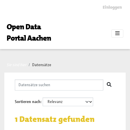
Skip to main content
Einloggen
Open Data
Portal Aachen
Sie sind hier
Datensätze
Sortieren nach
1 Datensatz gefunden