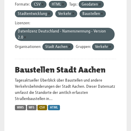
Formate:
CSV
HTML
Tags:
Geodaten
Stadtentwicklung
Verkehr
Baustellen
Lizenzen:
Datenlizenz Deutschland - Namensnennung - Version
2.0
Organisationen:
Stadt Aachen
Gruppen:
Verkehr
Baustellen Stadt Aachen
Tagesaktueller Überblick über Baustellen und andere
Verkehrsbehinderungen der Stadt Aachen. Dieser Datensatz
umfasst die Standorte der amtlich erfassten
Straßenbaustellen in...
WMS
WFS
CSV
HTML