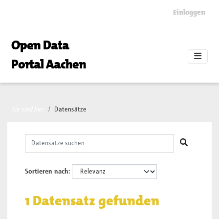
Skip to main content
Einloggen
Open Data
Portal Aachen
Sie sind hier
Datensätze
Sortieren nach
1 Datensatz gefunden