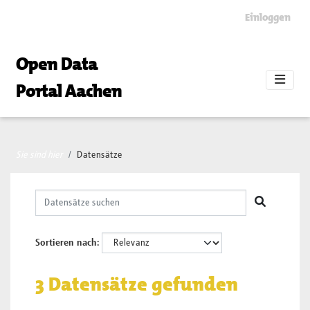
Skip to main content
Einloggen
Open Data
Portal Aachen
Sie sind hier
Datensätze
Sortieren nach
3 Datensätze gefunden