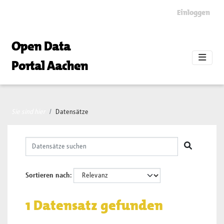
Skip to main content
Einloggen
Open Data
Portal Aachen
Sie sind hier
Datensätze
Sortieren nach
1 Datensatz gefunden