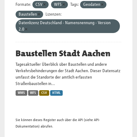
Formate:
CSV
WFS
Tags:
Geodaten
Baustellen
Lizenzen:
Datenlizenz Deutschland - Namensnennung - Version
2.0
Baustellen Stadt Aachen
Tagesaktueller Überblick über Baustellen und andere
Verkehrsbehinderungen der Stadt Aachen. Dieser Datensatz
umfasst die Standorte der amtlich erfassten
Straßenbaustellen in...
WMS
WFS
CSV
HTML
Sie können dieses Register auch über die
API
(siehe
API-
Dokumentation
) abrufen.