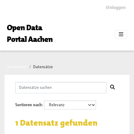
Skip to main content
Einloggen
Open Data
Portal Aachen
Sie sind hier
Datensätze
Sortieren nach
1 Datensatz gefunden