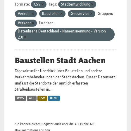
Formate:
CSV
Tags:
Stadtentwicklung
Verkehr
Baustellen
Geoservice
Gruppen:
Verkehr
Lizenzen:
Datenlizenz Deutschland - Namensnennung - Version
2.0
Baustellen Stadt Aachen
Tagesaktueller Überblick über Baustellen und andere
Verkehrsbehinderungen der Stadt Aachen. Dieser Datensatz
umfasst die Standorte der amtlich erfassten
Straßenbaustellen in...
WMS
WFS
CSV
HTML
Sie können dieses Register auch über die
API
(siehe
API-
Dokumentation
) abrufen.