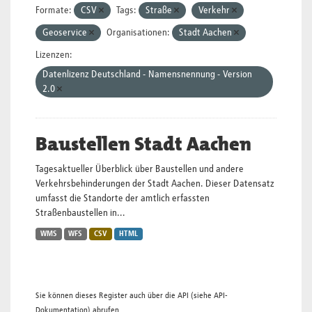
Formate:
CSV
Tags:
Straße
Verkehr
Geoservice
Organisationen:
Stadt Aachen
Lizenzen:
Datenlizenz Deutschland - Namensnennung - Version
2.0
Baustellen Stadt Aachen
Tagesaktueller Überblick über Baustellen und andere
Verkehrsbehinderungen der Stadt Aachen. Dieser Datensatz
umfasst die Standorte der amtlich erfassten
Straßenbaustellen in...
WMS
WFS
CSV
HTML
Sie können dieses Register auch über die
API
(siehe
API-
Dokumentation
) abrufen.