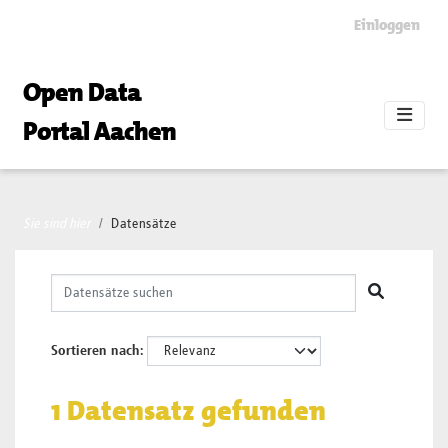
Skip to main content
Einloggen
Open Data
Portal Aachen
Sie sind hier
Datensätze
Sortieren nach
1 Datensatz gefunden