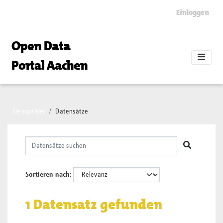
Skip to main content
Einloggen
Open Data
Portal Aachen
Sie sind hier
Datensätze
Sortieren nach
1 Datensatz gefunden