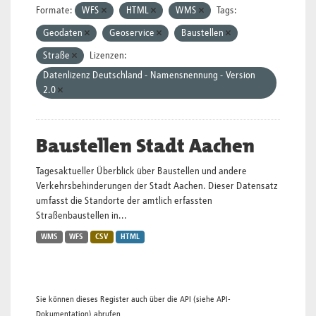
Formate:
WFS
HTML
WMS
Tags:
Geodaten
Geoservice
Baustellen
Straße
Lizenzen:
Datenlizenz Deutschland - Namensnennung - Version
2.0
Baustellen Stadt Aachen
Tagesaktueller Überblick über Baustellen und andere
Verkehrsbehinderungen der Stadt Aachen. Dieser Datensatz
umfasst die Standorte der amtlich erfassten
Straßenbaustellen in...
WMS
WFS
CSV
HTML
Sie können dieses Register auch über die
API
(siehe
API-
Dokumentation
) abrufen.