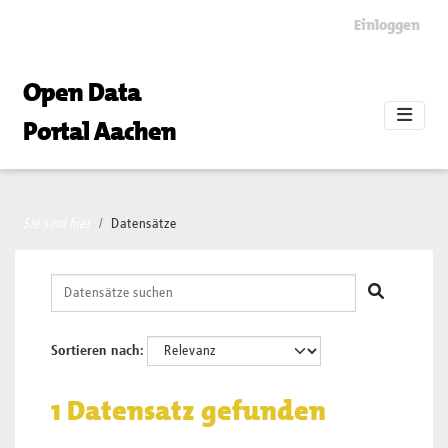
Skip to main content
Einloggen
Open Data
Portal Aachen
Sie sind hier
Datensätze
Sortieren nach
1 Datensatz gefunden