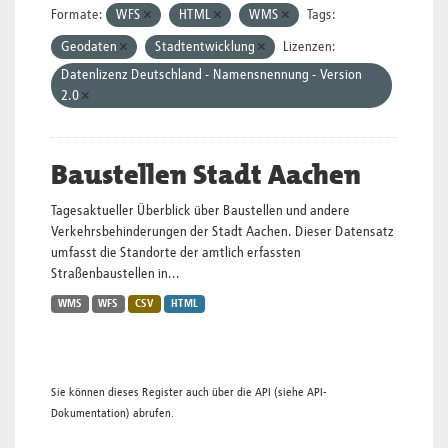
Formate:
WFS
HTML
WMS
Tags:
Geodaten
Stadtentwicklung
Lizenzen:
Datenlizenz Deutschland - Namensnennung - Version
2.0
Baustellen Stadt Aachen
Tagesaktueller Überblick über Baustellen und andere
Verkehrsbehinderungen der Stadt Aachen. Dieser Datensatz
umfasst die Standorte der amtlich erfassten
Straßenbaustellen in...
WMS
WFS
CSV
HTML
Sie können dieses Register auch über die
API
(siehe
API-
Dokumentation
) abrufen.