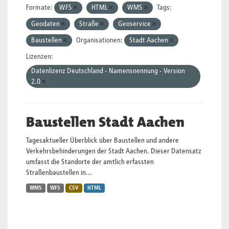
Formate:
WFS
HTML
WMS
Tags:
Geodaten
Straße
Geoservice
Baustellen
Organisationen:
Stadt Aachen
Lizenzen:
Datenlizenz Deutschland - Namensnennung - Version
2.0
Baustellen Stadt Aachen
Tagesaktueller Überblick über Baustellen und andere
Verkehrsbehinderungen der Stadt Aachen. Dieser Datensatz
umfasst die Standorte der amtlich erfassten
Straßenbaustellen in...
WMS
WFS
CSV
HTML