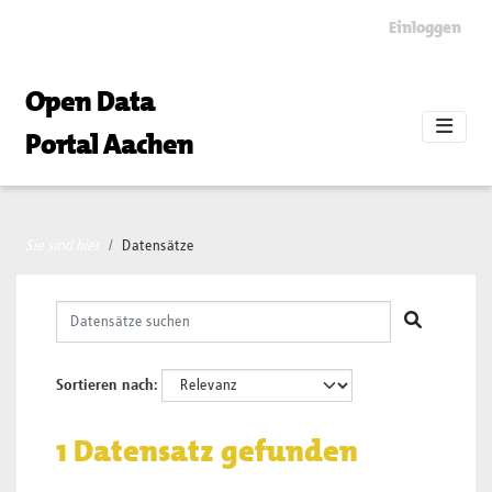
Skip to main content
Einloggen
Open Data
Portal Aachen
Sie sind hier
Datensätze
Sortieren nach
1 Datensatz gefunden