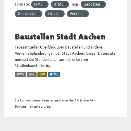
Formate:
WMS
HTML
Tags:
Geodaten
Geoservice
Straße
Verkehr
Baustellen Stadt Aachen
Tagesaktueller Überblick über Baustellen und andere
Verkehrsbehinderungen der Stadt Aachen. Dieser Datensatz
umfasst die Standorte der amtlich erfassten
Straßenbaustellen in...
WMS
WFS
CSV
HTML
Sie können dieses Register auch über die
API
(siehe
API-
Dokumentation
) abrufen.