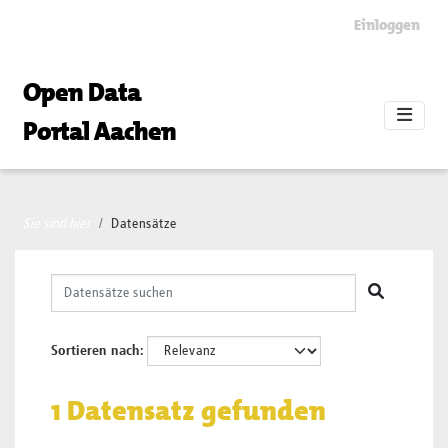
Skip to main content
Einloggen
Open Data
Portal Aachen
Sie sind hier
Datensätze
Sortieren nach
1 Datensatz gefunden