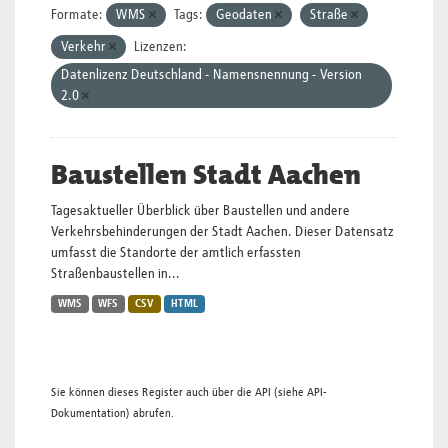
Formate:
WMS
Tags:
Geodaten
Straße
Verkehr
Lizenzen:
Datenlizenz Deutschland - Namensnennung - Version
2.0
Baustellen Stadt Aachen
Tagesaktueller Überblick über Baustellen und andere
Verkehrsbehinderungen der Stadt Aachen. Dieser Datensatz
umfasst die Standorte der amtlich erfassten
Straßenbaustellen in...
WMS
WFS
CSV
HTML
Sie können dieses Register auch über die
API
(siehe
API-
Dokumentation
) abrufen.