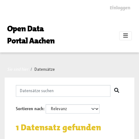
Skip to main content
Einloggen
Open Data
Portal Aachen
Sie sind hier
Datensätze
Sortieren nach
1 Datensatz gefunden