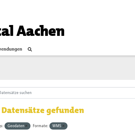
tal Aachen
endungen
 Datensätze gefunden
s:
Geodaten
Formate:
WMS