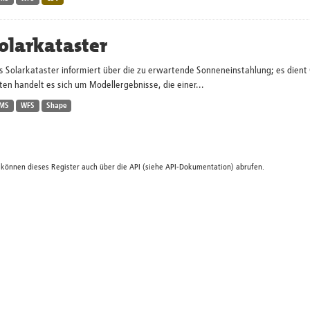
olarkataster
s Solarkataster informiert über die zu erwartende Sonneneinstahlung; es dien
en handelt es sich um Modellergebnisse, die einer...
MS
WFS
Shape
 können dieses Register auch über die
API
(siehe
API-Dokumentation
) abrufen.