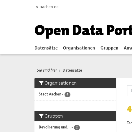
Skip to main content
< aachen.de
Open Data Por
Datensätze
Organisationen
Gruppen
Anw
Sie sind hier
Datensätze
Organisationen
Stadt Aachen
-
4
4
Gruppen
Tag
Bevölkerung und...
-
2