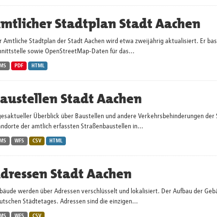
mtlicher Stadtplan Stadt Aachen
 Amtliche Stadtplan der Stadt Aachen wird etwa zweijährig aktualisiert. Er ba
hnittstelle sowie OpenStreetMap-Daten für das...
MS
PDF
HTML
austellen Stadt Aachen
gesaktueller Überblick über Baustellen und andere Verkehrsbehinderungen der 
ndorte der amtlich erfassten Straßenbaustellen in...
MS
WFS
CSV
HTML
dressen Stadt Aachen
bäude werden über Adressen verschlüsselt und lokalisiert. Der Aufbau der Geb
tschen Städtetages. Adressen sind die einzigen...
MS
WFS
CSV