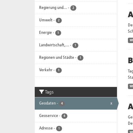
Regierung und...
-
2
A
Umwelt
-
2
Der
Sc
Energie
-
1
W
Landwirtschaft,...
-
1
B
Regionen und Städte
-
1
Verkehr
-
1
Ta
Sta
W
Tags
Geodaten
-
x
A
4
Geoservice
-
4
Ge
Deu
Adresse
-
1
W