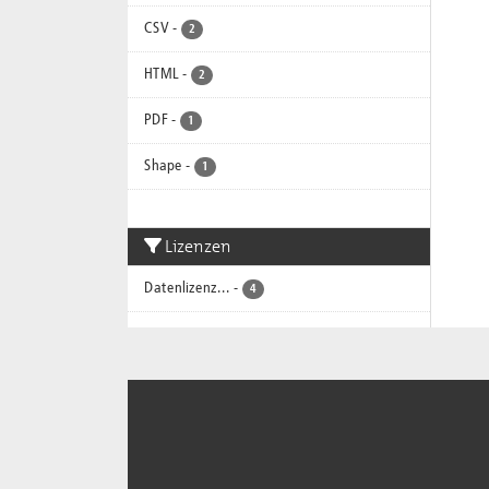
CSV
-
2
HTML
-
2
PDF
-
1
Shape
-
1
Lizenzen
Datenlizenz...
-
4