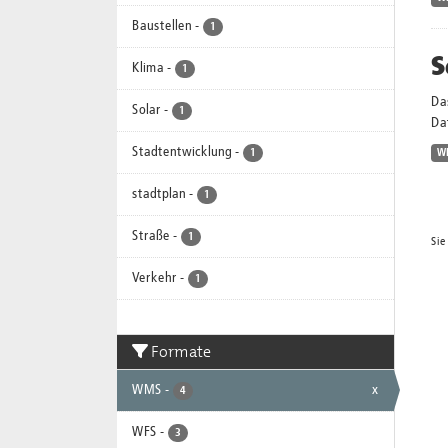
Baustellen
-
1
S
Klima
-
1
Da
Solar
-
1
Dat
Stadtentwicklung
-
1
W
stadtplan
-
1
Straße
-
1
Sie
Verkehr
-
1
Formate
WMS
-
x
4
WFS
-
3