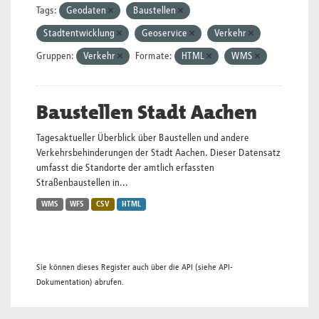
Tags:
Geodaten
Baustellen
Stadtentwicklung
Geoservice
Verkehr
Gruppen:
Verkehr
Formate:
HTML
WMS
Baustellen Stadt Aachen
Tagesaktueller Überblick über Baustellen und andere
Verkehrsbehinderungen der Stadt Aachen. Dieser Datensatz
umfasst die Standorte der amtlich erfassten
Straßenbaustellen in...
WMS
WFS
CSV
HTML
Sie können dieses Register auch über die
API
(siehe
API-
Dokumentation
) abrufen.