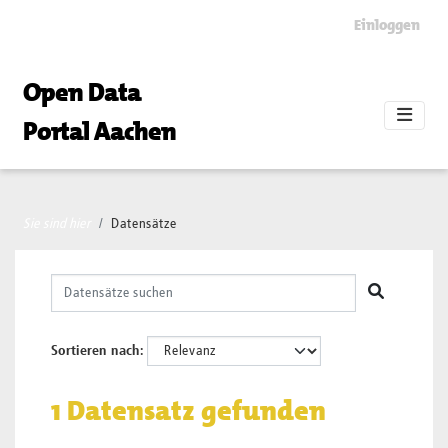
Skip to main content
Einloggen
Open Data
Portal Aachen
Sie sind hier
Datensätze
Sortieren nach
1 Datensatz gefunden