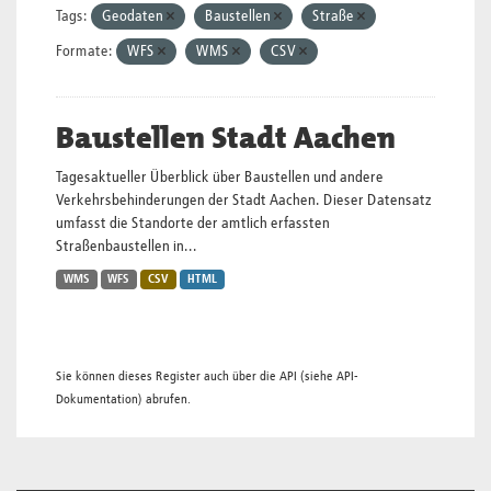
Tags:
Geodaten
Baustellen
Straße
Formate:
WFS
WMS
CSV
Baustellen Stadt Aachen
Tagesaktueller Überblick über Baustellen und andere
Verkehrsbehinderungen der Stadt Aachen. Dieser Datensatz
umfasst die Standorte der amtlich erfassten
Straßenbaustellen in...
WMS
WFS
CSV
HTML
Sie können dieses Register auch über die
API
(siehe
API-
Dokumentation
) abrufen.