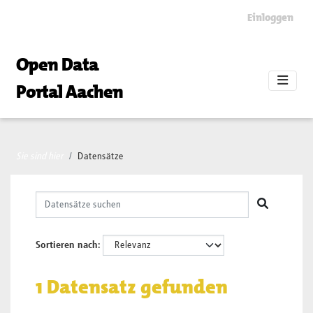
Skip to main content
Einloggen
Open Data
Portal Aachen
Sie sind hier
Datensätze
Sortieren nach
1 Datensatz gefunden