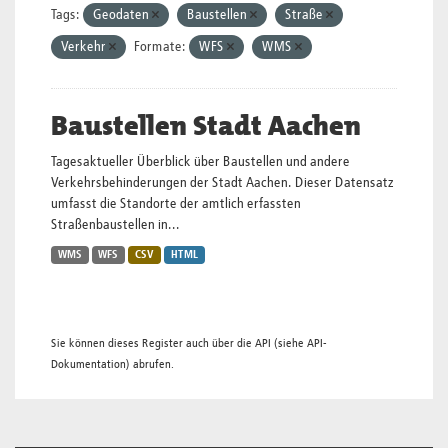
Tags:
Geodaten
Baustellen
Straße
Verkehr
Formate:
WFS
WMS
Baustellen Stadt Aachen
Tagesaktueller Überblick über Baustellen und andere
Verkehrsbehinderungen der Stadt Aachen. Dieser Datensatz
umfasst die Standorte der amtlich erfassten
Straßenbaustellen in...
WMS
WFS
CSV
HTML
Sie können dieses Register auch über die
API
(siehe
API-
Dokumentation
) abrufen.