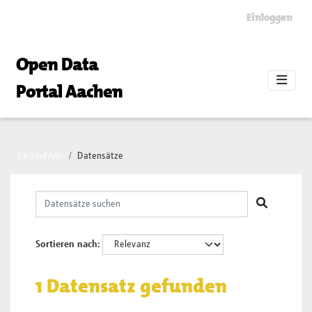
Skip to main content
Einloggen
Open Data
Portal Aachen
Sie sind hier
Datensätze
Sortieren nach
1 Datensatz gefunden