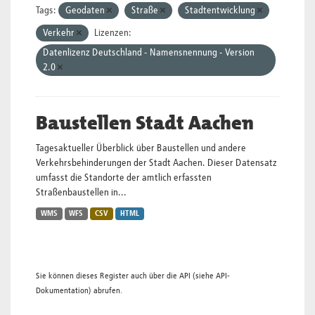
Tags:
Geodaten
Straße
Stadtentwicklung
Verkehr
Lizenzen:
Datenlizenz Deutschland - Namensnennung - Version
2.0
Baustellen Stadt Aachen
Tagesaktueller Überblick über Baustellen und andere
Verkehrsbehinderungen der Stadt Aachen. Dieser Datensatz
umfasst die Standorte der amtlich erfassten
Straßenbaustellen in...
WMS
WFS
CSV
HTML
Sie können dieses Register auch über die
API
(siehe
API-
Dokumentation
) abrufen.