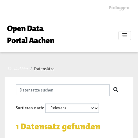
Skip to main content
Einloggen
Open Data
Portal Aachen
Sie sind hier
Datensätze
Sortieren nach
1 Datensatz gefunden