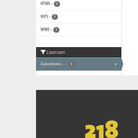
HTML
-
1
WFS
-
1
WMS
-
1
Lizenzen
Datenlizenz...
-
x
1
221