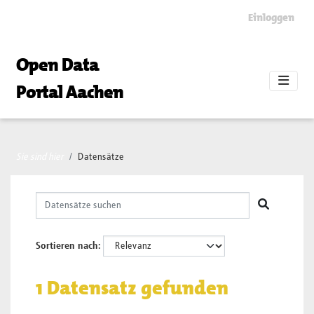
Skip to main content
Einloggen
Open Data
Portal Aachen
Sie sind hier
Datensätze
Sortieren nach
1 Datensatz gefunden