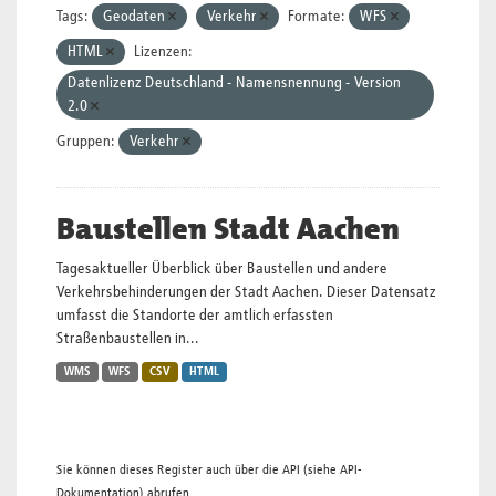
Tags:
Geodaten
Verkehr
Formate:
WFS
HTML
Lizenzen:
Datenlizenz Deutschland - Namensnennung - Version
2.0
Gruppen:
Verkehr
Baustellen Stadt Aachen
Tagesaktueller Überblick über Baustellen und andere
Verkehrsbehinderungen der Stadt Aachen. Dieser Datensatz
umfasst die Standorte der amtlich erfassten
Straßenbaustellen in...
WMS
WFS
CSV
HTML
Sie können dieses Register auch über die
API
(siehe
API-
Dokumentation
) abrufen.