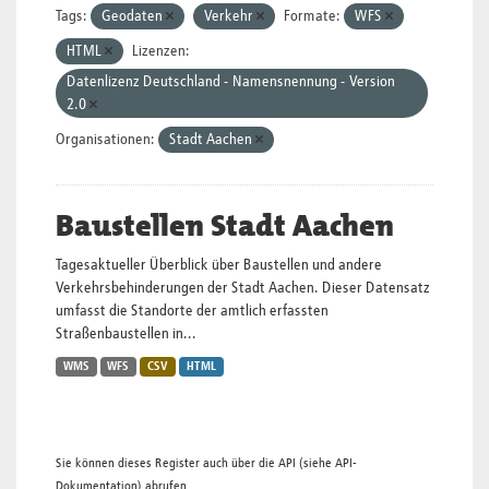
Tags:
Geodaten
Verkehr
Formate:
WFS
HTML
Lizenzen:
Datenlizenz Deutschland - Namensnennung - Version
2.0
Organisationen:
Stadt Aachen
Baustellen Stadt Aachen
Tagesaktueller Überblick über Baustellen und andere
Verkehrsbehinderungen der Stadt Aachen. Dieser Datensatz
umfasst die Standorte der amtlich erfassten
Straßenbaustellen in...
WMS
WFS
CSV
HTML
Sie können dieses Register auch über die
API
(siehe
API-
Dokumentation
) abrufen.