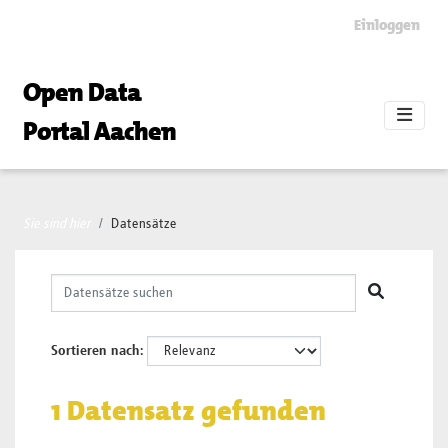
Skip to main content
Einloggen
Open Data
Portal Aachen
Sie sind hier
Datensätze
Sortieren nach
1 Datensatz gefunden