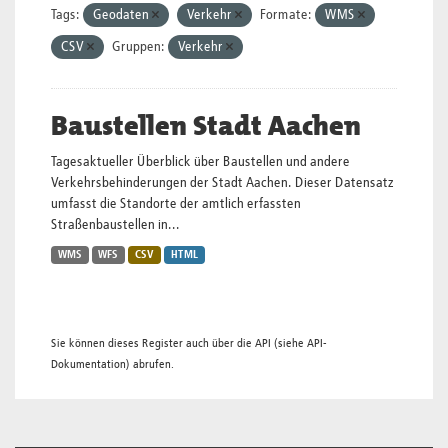
Tags:
Geodaten
Verkehr
Formate:
WMS
CSV
Gruppen:
Verkehr
Baustellen Stadt Aachen
Tagesaktueller Überblick über Baustellen und andere
Verkehrsbehinderungen der Stadt Aachen. Dieser Datensatz
umfasst die Standorte der amtlich erfassten
Straßenbaustellen in...
WMS
WFS
CSV
HTML
Sie können dieses Register auch über die
API
(siehe
API-
Dokumentation
) abrufen.