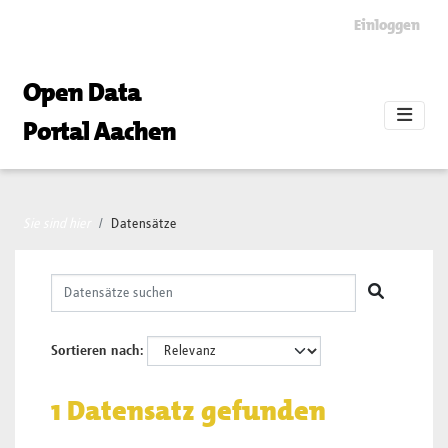
Skip to main content
Einloggen
Open Data
Portal Aachen
Sie sind hier
Datensätze
Sortieren nach
1 Datensatz gefunden