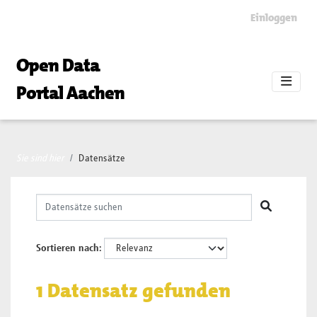
Skip to main content
Einloggen
Open Data
Portal Aachen
Sie sind hier
Datensätze
Sortieren nach
1 Datensatz gefunden