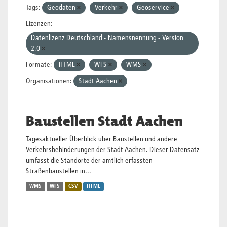
Tags:
Geodaten
Verkehr
Geoservice
Lizenzen:
Datenlizenz Deutschland - Namensnennung - Version
2.0
Formate:
HTML
WFS
WMS
Organisationen:
Stadt Aachen
Baustellen Stadt Aachen
Tagesaktueller Überblick über Baustellen und andere
Verkehrsbehinderungen der Stadt Aachen. Dieser Datensatz
umfasst die Standorte der amtlich erfassten
Straßenbaustellen in...
WMS
WFS
CSV
HTML