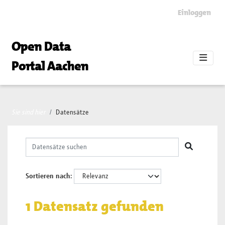
Skip to main content
Einloggen
Open Data
Portal Aachen
Sie sind hier
Datensätze
Sortieren nach
1 Datensatz gefunden